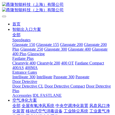
首页
智能出入口方案
全部
Speedgates
Glassgate 150
Glassgate 155
Glassgate 200
Glassgate 200
Plus
Glassgate 250
Glassgate 300
Glassgate 400
Glassgate
400 Plus
Glasswing
Fastlane Plus
Clearstyle 400
Clearstyle 200
400 OT
Fastlane Compact
400AS
400MA
Entrance Gates
Intelligate 300
Intelligate
Passgate 300
Passgate
Door Detective
Door Detective CL
Door Detective Compact
Door Detective
Plus
Accessories
IDL FASTLANE
空气净化方案
全部
全屋有氧净风系统
中央空调净化装置
风盘风口净
化装置
移动式空气消毒设备
工业除尘系统
工业废气净